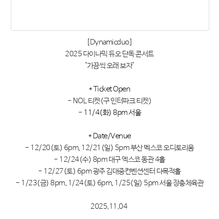
[Dynamicduo]
2025 다이나믹 듀오 단독 콘서트
"가끔씩 오래 보자"
⠀
* Ticket Open
- NOL 티켓(구 인터파크 티켓)
-
11/4(화) 8pm 서울
⠀
* Date/Venue
- 12/20(토) 6pm, 12/21(일) 5pm 부산 벡스코 오디토리움
- 12/24(수) 8pm 대구 엑스코 동관 4홀
- 12/27(토) 6pm 광주 김대중컨벤션센터 다목적홀
- 1/23(금) 8pm, 1/24(토) 6pm, 1/25(일) 5pm 서울 장충체육관
2025.11.04