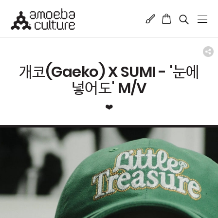
개코(Gaeko) X SUMI - '눈에
넣어도' M/V
❤️